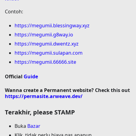
Contoh:
https://megumii.blessingway.xyz
https://megumii.g8way.io
https://megumii.dwentz.xyz
https://megumii.sulapan.com
https://megumii.66666.site
Official
Guide
Wanna create a
Permanent
website? Check this out
https://permasite.arweave.dev/
Terakhir, please STAMP
Buka
Bazar
Klik, tidak perlu biaya gas apapun